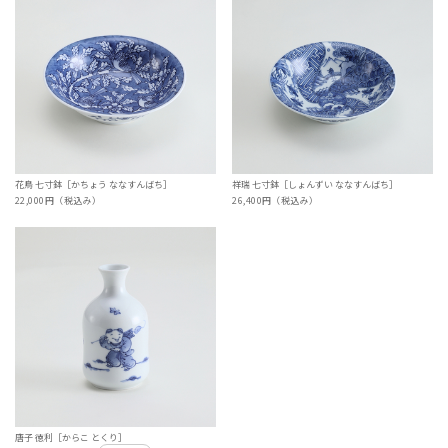
花鳥 七寸鉢［かちょう ななすんばち］
祥瑞 七寸鉢［しょんずい ななすんばち］
22,000円（税込み）
26,400円（税込み）
唐子 徳利［からこ とくり］