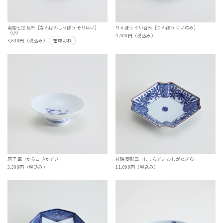
南蛮七宝 反杯［なんばんしっぽう そりはい］
りんぼう ぐい呑み［りんぼう ぐいのみ］
（小）
4,400円（税込み）
3,630円（税込み）
在庫切れ
唐子 盃［からこ さかずき］
祥瑞 菱形皿［しょんずい ひしがたざら］
3,300円（税込み）
11,000円（税込み）