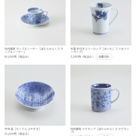
牡丹唐草 カップ＆ソーサー［ぼたんからくさ カ
木苺 手付きフリーカップ［きいちご てつきフリ
ップ＆ソーサー］
ーカップ］
66,000円（税込み）
5,500円（税込み）
在庫切れ
竹林 盃［ちくりん さかずき］
牡丹唐草 マグカップ［ぼたんからくさ マグカッ
プ］
33,000円（税込み）