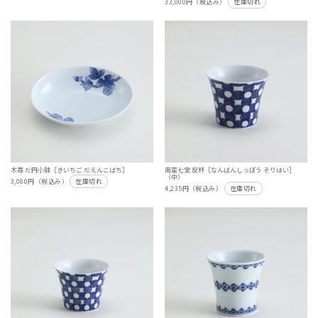
33,000円（税込み）
在庫切れ
木苺 だ円小鉢［きいちご だえんこばち］
南蛮七宝 反杯［なんばんしっぽう そりはい］
（中）
3,080円（税込み）
在庫切れ
4,235円（税込み）
在庫切れ