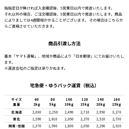
指指定日が無ければ入金確認後、5営業日以内で発送いたします。
それ以外の場合、ご注文確認後、5営業日以内で発送いたします。商品
によりましては4週間程かかることがございます。 その場合はこちらか
らご連絡させていただきます。
商品引渡し方法
基本「ヤマト運輸」、地域や商品により「日本郵便」にてお届けいたし
ます。
※運送会社のご指定は承りかねます。
宅急便・ゆうパック運賃（税込）
サイズ
60
80
100
120
140
160
重量
2kg
5kg
10kg
15kg
20kg
25kg
北海道
2,030
2,250
2,490
2,710
2,950
3,170
東北
1,590
1,810
2,050
2,270
2,510
2,730
関東･信越
1,370
1,590
1,830
2,050
2,290
2,510