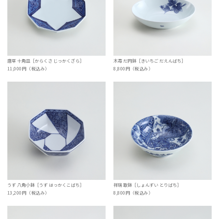
唐草 十角皿［からくさ じっかくざら］
木苺 だ円鉢［きいちご だえんばち］
11,000円（税込み）
8,800円（税込み）
うず 八角小鉢［うず はっかくこばち］
祥瑞 取鉢［しょんずい とりばち］
13,200円（税込み）
8,800円（税込み）