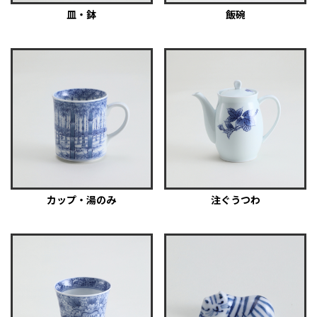
皿・鉢
飯碗
カップ・湯のみ
注ぐうつわ