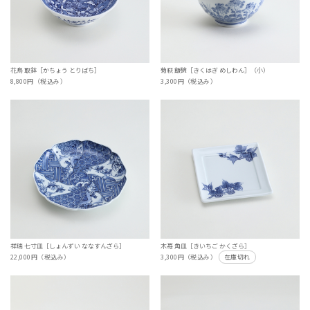
花鳥 取鉢［かちょう とりばち］
菊萩 飯碗［きくはぎ めしわん］（小）
8,800円（税込み）
3,300円（税込み）
祥瑞 七寸皿［しょんずい ななすんざら］
木苺 角皿［きいちご かくざら］
22,000円（税込み）
3,300円（税込み）
在庫切れ