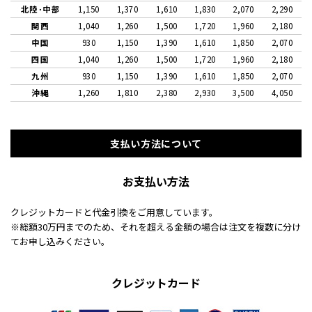
北陸･中部
1,150
1,370
1,610
1,830
2,070
2,290
関西
1,040
1,260
1,500
1,720
1,960
2,180
中国
930
1,150
1,390
1,610
1,850
2,070
四国
1,040
1,260
1,500
1,720
1,960
2,180
九州
930
1,150
1,390
1,610
1,850
2,070
沖縄
1,260
1,810
2,380
2,930
3,500
4,050
支払い方法について
お支払い方法
クレジットカードと代金引換をご用意しています。
※総額30万円までのため、それを超える金額の場合は注文を複数に分け
てお申し込みください。
クレジットカード