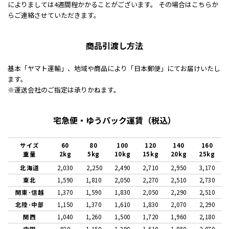
によりましては4週間程かかることがございます。 その場合はこちらか
らご連絡させていただきます。
商品引渡し方法
基本「ヤマト運輸」、地域や商品により「日本郵便」にてお届けいたし
ます。
※運送会社のご指定は承りかねます。
宅急便・ゆうパック運賃（税込）
サイズ
60
80
100
120
140
160
重量
2kg
5kg
10kg
15kg
20kg
25kg
北海道
2,030
2,250
2,490
2,710
2,950
3,170
東北
1,590
1,810
2,050
2,270
2,510
2,730
関東･信越
1,370
1,590
1,830
2,050
2,290
2,510
北陸･中部
1,150
1,370
1,610
1,830
2,070
2,290
関西
1,040
1,260
1,500
1,720
1,960
2,180
中国
930
1,150
1,390
1,610
1,850
2,070