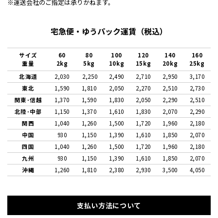
※運送会社のご指定は承りかねます。
宅急便・ゆうパック運賃（税込）
サイズ
60
80
100
120
140
160
重量
2kg
5kg
10kg
15kg
20kg
25kg
北海道
2,030
2,250
2,490
2,710
2,950
3,170
東北
1,590
1,810
2,050
2,270
2,510
2,730
関東･信越
1,370
1,590
1,830
2,050
2,290
2,510
北陸･中部
1,150
1,370
1,610
1,830
2,070
2,290
関西
1,040
1,260
1,500
1,720
1,960
2,180
中国
930
1,150
1,390
1,610
1,850
2,070
四国
1,040
1,260
1,500
1,720
1,960
2,180
九州
930
1,150
1,390
1,610
1,850
2,070
沖縄
1,260
1,810
2,380
2,930
3,500
4,050
支払い方法について