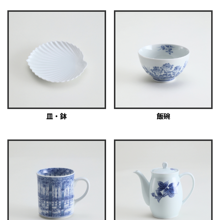
皿・鉢
飯碗