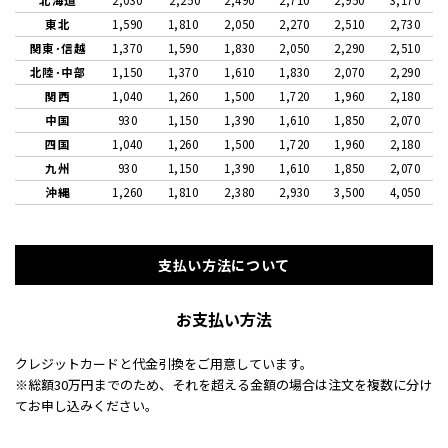
北海道
2,030
2,250
2,490
2,710
2,950
3,170
東北
1,590
1,810
2,050
2,270
2,510
2,730
関東･信越
1,370
1,590
1,830
2,050
2,290
2,510
北陸･中部
1,150
1,370
1,610
1,830
2,070
2,290
関西
1,040
1,260
1,500
1,720
1,960
2,180
中国
930
1,150
1,390
1,610
1,850
2,070
四国
1,040
1,260
1,500
1,720
1,960
2,180
九州
930
1,150
1,390
1,610
1,850
2,070
沖縄
1,260
1,810
2,380
2,930
3,500
4,050
支払い方法について
お支払い方法
クレジットカードと代金引換をご用意しています。
※総額30万円までのため、それを超える金額の場合は注文を複数に分け
てお申し込みください。