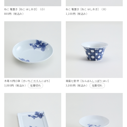
ねこ 箸置き［ねこ はしおき］（小）
ねこ 箸置き［ねこ はしおき］（大）
880円（税込み）
1,100円（税込み）
木苺 だ円小鉢［きいちご だえんこばち］
南蛮七宝 杯［なんばんしっぽう はい］
3,080円（税込み）
在庫切れ
3,080円（税込み）
在庫切れ