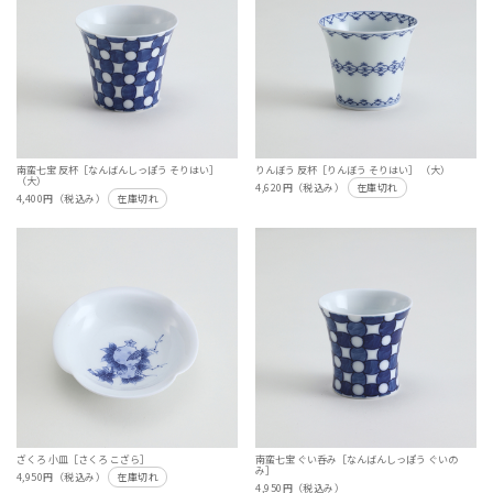
南蛮七宝 反杯［なんばんしっぽう そりはい］
りんぼう 反杯［りんぼう そりはい］ （大）
（大）
4,620円（税込み）
在庫切れ
4,400円（税込み）
在庫切れ
ざくろ 小皿［さくろ こざら］
南蛮七宝 ぐい呑み［なんばんしっぽう ぐいの
み］
4,950円（税込み）
在庫切れ
4,950円（税込み）