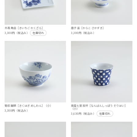
木苺 角皿［きいちご かくざら］
唐子 盃［からこ さかずき］
3,300円（税込み）
在庫切れ
3,300円（税込み）
菊萩 飯碗［きくはぎ めしわん］（小）
南蛮七宝 反杯［なんばんしっぽう そりはい］
（小）
3,300円（税込み）
3,630円（税込み）
在庫切れ