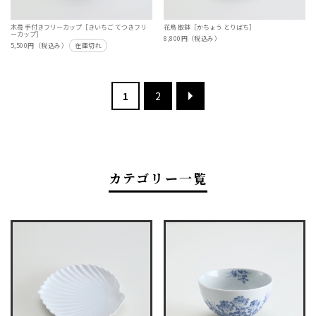
木苺 手付きフリーカップ［きいちご てつきフリ
花鳥 取鉢［かちょう とりばち］
ーカップ］
8,800円（税込み）
5,500円（税込み）
在庫切れ
1
2
カテゴリー一覧