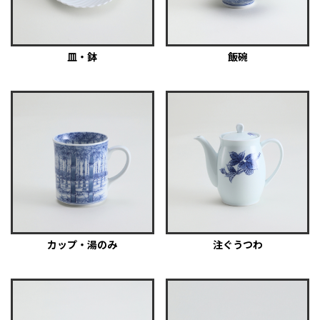
皿・鉢
飯碗
カップ・湯のみ
注ぐうつわ