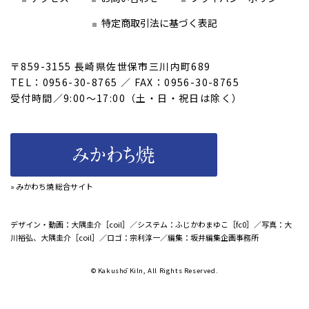
特定商取引法に基づく表記
〒859-3155 長崎県佐世保市三川内町689
TEL：0956-30-8765 ／ FAX：0956-30-8765
受付時間／9:00～17:00（土・日・祝日は除く）
» みかわち焼 総合サイト
デザイン・動画：大隅圭介［coil］／システム：ふじかわまゆこ［fc0］／写真：大
川裕弘、大隅圭介［coil］／ロゴ：宗利淳一／編集：坂井編集企画事務所
© Kakushō Kiln, All Rights Reserved.