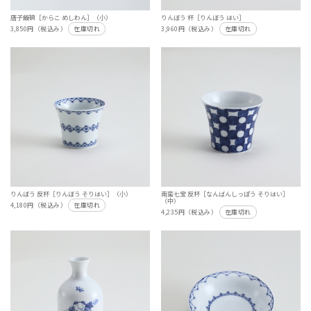
唐子飯碗［からこ めしわん］（小）
りんぼう 杯［りんぼう はい］
3,850円（税込み）
在庫切れ
3,960円（税込み）
在庫切れ
りんぼう 反杯［りんぼう そりはい］（小）
南蛮七宝 反杯［なんばんしっぽう そりはい］
（中）
4,180円（税込み）
在庫切れ
4,235円（税込み）
在庫切れ