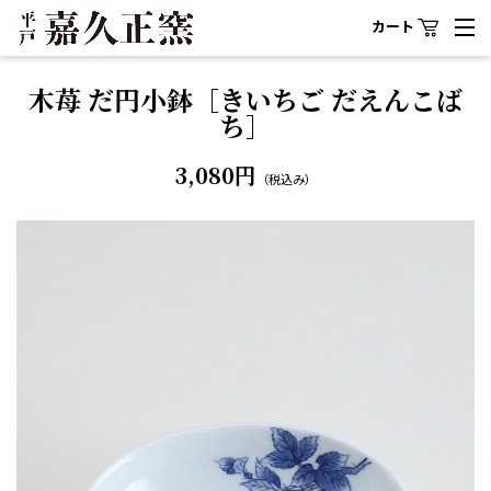
カート
木苺 だ円小鉢［きいちご だえんこば
ち］
3,080円
（税込み）