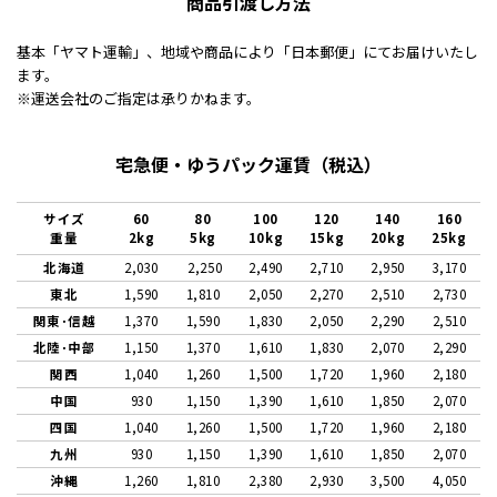
商品引渡し方法
基本「ヤマト運輸」、地域や商品により「日本郵便」にてお届けいたし
ます。
※運送会社のご指定は承りかねます。
宅急便・ゆうパック運賃（税込）
サイズ
60
80
100
120
140
160
重量
2kg
5kg
10kg
15kg
20kg
25kg
北海道
2,030
2,250
2,490
2,710
2,950
3,170
東北
1,590
1,810
2,050
2,270
2,510
2,730
関東･信越
1,370
1,590
1,830
2,050
2,290
2,510
北陸･中部
1,150
1,370
1,610
1,830
2,070
2,290
関西
1,040
1,260
1,500
1,720
1,960
2,180
中国
930
1,150
1,390
1,610
1,850
2,070
四国
1,040
1,260
1,500
1,720
1,960
2,180
九州
930
1,150
1,390
1,610
1,850
2,070
沖縄
1,260
1,810
2,380
2,930
3,500
4,050