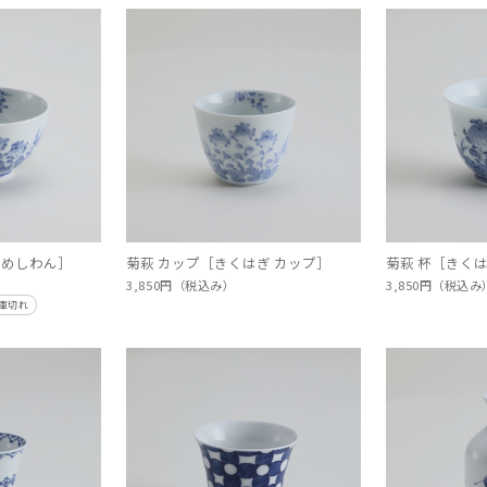
 めしわん］
菊萩 カップ［きくはぎ カップ］
菊萩 杯［きくは
3,850円（税込み）
3,850円（税込
庫切れ