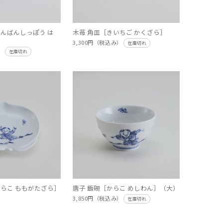
なんばんしっぽう は
木苺 角皿［きいちご かくざら］
3,300円（税込み）
在庫切れ
み）
在庫切れ
からこ ももがたざら］
唐子 飯碗［からこ めしわん］（大）
）
3,850円（税込み）
在庫切れ