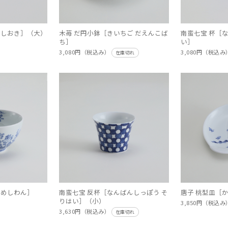
はしおき］（大）
木苺 だ円小鉢［きいちご だえんこば
南蛮七宝 杯［
ち］
い］
3,080円（税込み）
3,080円（税込
在庫切れ
 めしわん］
南蛮七宝 反杯［なんばんしっぽう そ
唐子 桃型皿［
りはい］（小）
3,850円（税込み
3,630円（税込み）
在庫切れ