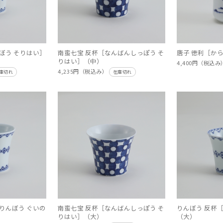
ぼう そりはい］
南蛮七宝 反杯［なんばんしっぽう そ
唐子 徳利［から
りはい］（中）
4,400円（税込
4,235円（税込み）
庫切れ
在庫切れ
りんぼう ぐいの
南蛮七宝 反杯［なんばんしっぽう そ
りんぼう 反杯
りはい］（大）
（大）