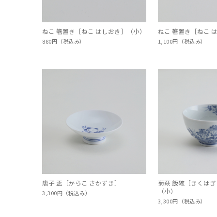
ねこ 箸置き［ねこ はしおき］（小）
ねこ 箸置き［ねこ 
880円（税込み）
1,100円（税込み）
唐子 盃［からこ さかずき］
菊萩 飯碗［きくはぎ
（小）
3,300円（税込み）
3,300円（税込み）