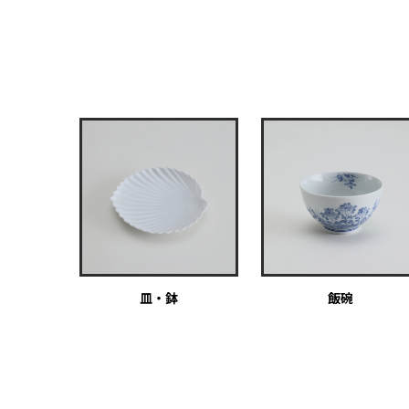
皿・鉢
飯碗