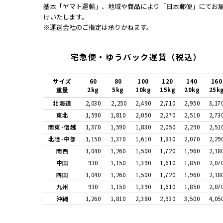
基本「ヤマト運輸」、地域や商品により「日本郵便」にてお
けいたします。
※運送会社のご指定は承りかねます。
宅急便・ゆうパック運賃（税込）
サイズ
60
80
100
120
140
160
重量
2kg
5kg
10kg
15kg
20kg
25k
北海道
2,030
2,250
2,490
2,710
2,950
3,17
東北
1,590
1,810
2,050
2,270
2,510
2,73
関東･信越
1,370
1,590
1,830
2,050
2,290
2,51
北陸･中部
1,150
1,370
1,610
1,830
2,070
2,29
関西
1,040
1,260
1,500
1,720
1,960
2,18
中国
930
1,150
1,390
1,610
1,850
2,07
四国
1,040
1,260
1,500
1,720
1,960
2,18
九州
930
1,150
1,390
1,610
1,850
2,07
沖縄
1,260
1,810
2,380
2,930
3,500
4,05