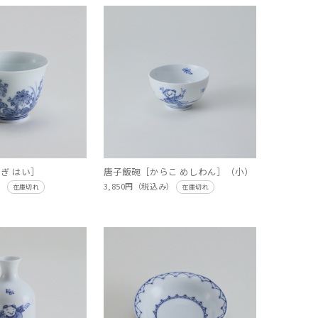
ぎ はい］
唐子飯碗［からこ めしわん］（小）
み）
3,850円（税込み）
在庫切れ
在庫切れ