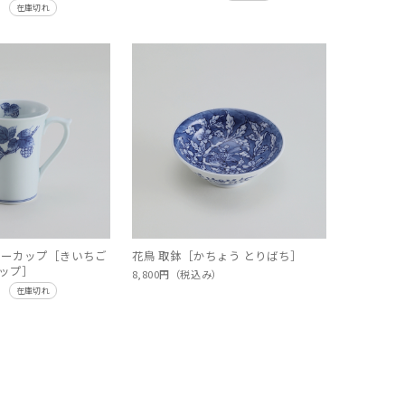
み）
在庫切れ
リーカップ［きいちご
花鳥 取鉢［かちょう とりばち］
ップ］
8,800円（税込み）
み）
在庫切れ