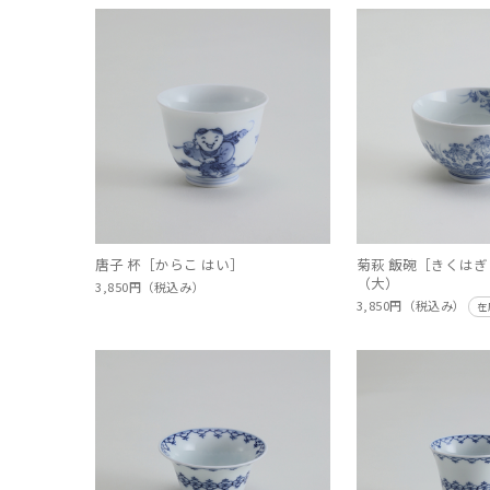
唐子 杯［からこ はい］
菊萩 飯碗［きくはぎ
（大）
3,850円（税込み）
3,850円（税込み）
在