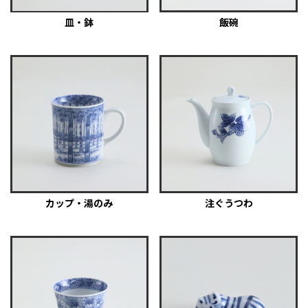
皿・鉢
飯碗
カップ・湯のみ
注ぐうつわ