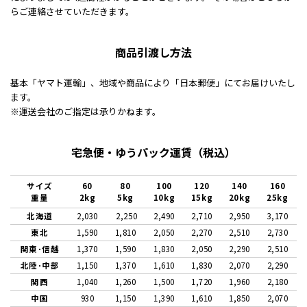
らご連絡させていただきます。
商品引渡し方法
基本「ヤマト運輸」、地域や商品により「日本郵便」にてお届けいたし
ます。
※運送会社のご指定は承りかねます。
宅急便・ゆうパック運賃（税込）
サイズ
60
80
100
120
140
160
重量
2kg
5kg
10kg
15kg
20kg
25kg
北海道
2,030
2,250
2,490
2,710
2,950
3,170
東北
1,590
1,810
2,050
2,270
2,510
2,730
関東･信越
1,370
1,590
1,830
2,050
2,290
2,510
北陸･中部
1,150
1,370
1,610
1,830
2,070
2,290
関西
1,040
1,260
1,500
1,720
1,960
2,180
中国
930
1,150
1,390
1,610
1,850
2,070