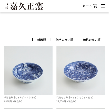
カート
新着順
価格の安い順
価格の高い順
祥瑞 取鉢［しょんずい とりばち］
花鳥 七寸鉢［かちょう ななすんばち］
8,800円（税込み）
22,000円（税込み）