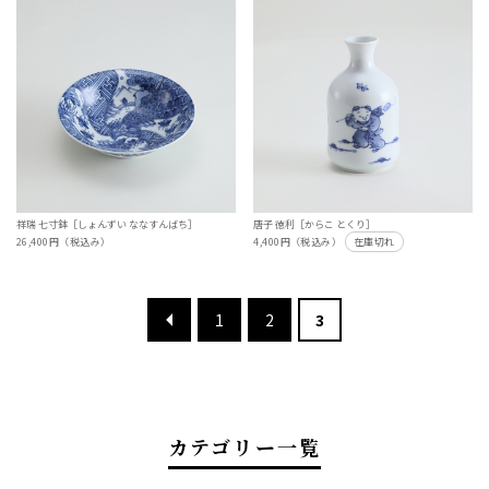
祥瑞 七寸鉢［しょんずい ななすんばち］
唐子 徳利［からこ とくり］
26,400円（税込み）
4,400円（税込み）
在庫切れ
1
2
3
カテゴリー一覧