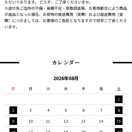
ただいております。 どうぞ、ご了承くださいませ。
※送付先ご住所の不備・長期不在・受取辞退等、お客様都合により商品
が返品となった場合、お荷物の発送費用（実費）および返送費用（実
費）につきましては、お客様のご負担となりますので何卒ご了承くださ
いませ。
カレンダー
2026年08月
日
月
火
水
木
金
土
1
2
3
4
5
6
7
8
9
10
11
12
13
14
15
16
17
18
19
20
21
22