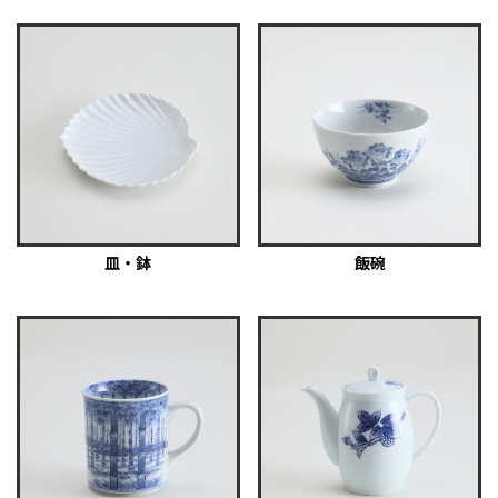
皿・鉢
飯碗