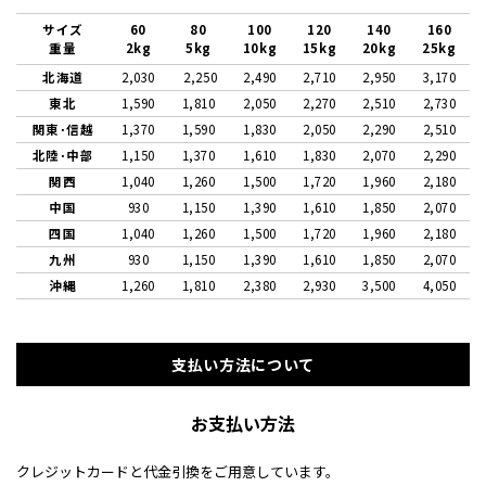
サイズ
60
80
100
120
140
160
重量
2kg
5kg
10kg
15kg
20kg
25kg
北海道
2,030
2,250
2,490
2,710
2,950
3,170
東北
1,590
1,810
2,050
2,270
2,510
2,730
関東･信越
1,370
1,590
1,830
2,050
2,290
2,510
北陸･中部
1,150
1,370
1,610
1,830
2,070
2,290
関西
1,040
1,260
1,500
1,720
1,960
2,180
中国
930
1,150
1,390
1,610
1,850
2,070
四国
1,040
1,260
1,500
1,720
1,960
2,180
九州
930
1,150
1,390
1,610
1,850
2,070
沖縄
1,260
1,810
2,380
2,930
3,500
4,050
支払い方法について
お支払い方法
クレジットカードと代金引換をご用意しています。