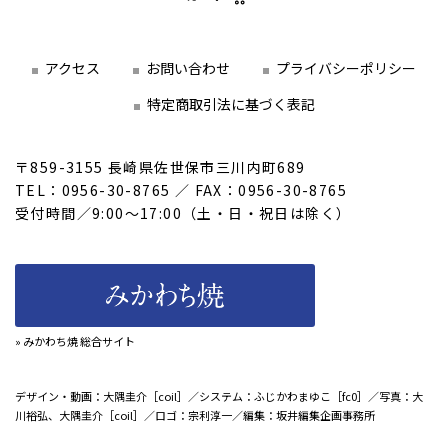
アクセス
お問い合わせ
プライバシーポリシー
特定商取引法に基づく表記
〒859-3155 長崎県佐世保市三川内町689
TEL：0956-30-8765 ／ FAX：0956-30-8765
受付時間／9:00～17:00（土・日・祝日は除く）
» みかわち焼 総合サイト
デザイン・動画：大隅圭介［coil］／システム：ふじかわまゆこ［fc0］／写真：大
川裕弘、大隅圭介［coil］／ロゴ：宗利淳一／編集：坂井編集企画事務所