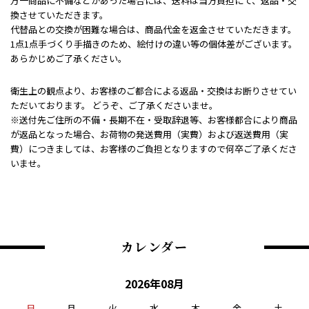
万一商品に不備などがあった場合には、送料は当方負担にて、返品・交
換させていただきます。
代替品との交換が困難な場合は、商品代金を返金させていただきます。
1点1点手づくり手描きのため、絵付けの違い等の個体差がございます。
あらかじめご了承ください。
衛生上の観点より、お客様のご都合による返品・交換はお断りさせてい
ただいております。 どうぞ、ご了承くださいませ。
※送付先ご住所の不備・長期不在・受取辞退等、お客様都合により商品
が返品となった場合、お荷物の発送費用（実費）および返送費用（実
費）につきましては、お客様のご負担となりますので何卒ご了承くださ
いませ。
カレンダー
2026年08月
日
月
火
水
木
金
土