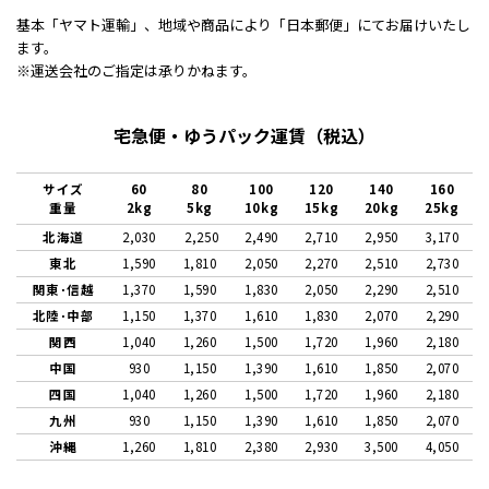
基本「ヤマト運輸」、地域や商品により「日本郵便」にてお届けいたし
ます。
※運送会社のご指定は承りかねます。
宅急便・ゆうパック運賃（税込）
サイズ
60
80
100
120
140
160
重量
2kg
5kg
10kg
15kg
20kg
25kg
北海道
2,030
2,250
2,490
2,710
2,950
3,170
東北
1,590
1,810
2,050
2,270
2,510
2,730
関東･信越
1,370
1,590
1,830
2,050
2,290
2,510
北陸･中部
1,150
1,370
1,610
1,830
2,070
2,290
関西
1,040
1,260
1,500
1,720
1,960
2,180
中国
930
1,150
1,390
1,610
1,850
2,070
四国
1,040
1,260
1,500
1,720
1,960
2,180
九州
930
1,150
1,390
1,610
1,850
2,070
沖縄
1,260
1,810
2,380
2,930
3,500
4,050