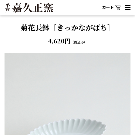
カート
菊花長鉢［きっかながばち］
4,620円
（税込み）