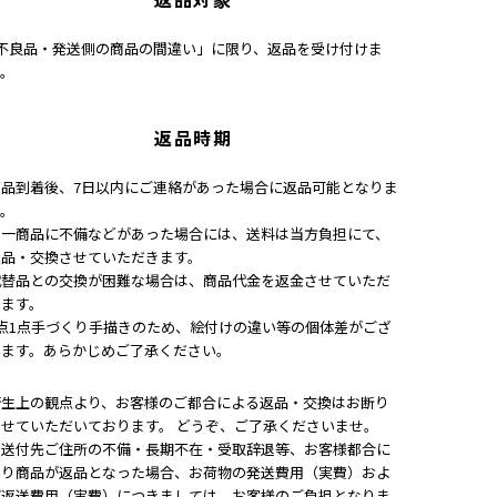
｢不良品・発送側の商品の間違い」に限り、返品を受け付けま
す。
返品時期
商品到着後、7日以内にご連絡があった場合に返品可能となりま
す。
万一商品に不備などがあった場合には、送料は当方負担にて、
返品・交換させていただきます。
代替品との交換が困難な場合は、商品代金を返金させていただ
きます。
1点1点手づくり手描きのため、絵付けの違い等の個体差がござ
います。あらかじめご了承ください。
衛生上の観点より、お客様のご都合による返品・交換はお断り
させていただいております。 どうぞ、ご了承くださいませ。
※送付先ご住所の不備・長期不在・受取辞退等、お客様都合に
より商品が返品となった場合、お荷物の発送費用（実費）およ
び返送費用（実費）につきましては、お客様のご負担となりま