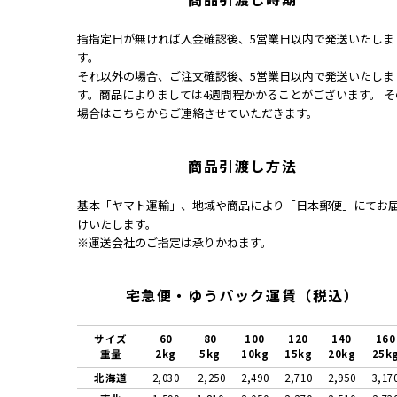
指指定日が無ければ入金確認後、5営業日以内で発送いたしま
す。
それ以外の場合、ご注文確認後、5営業日以内で発送いたしま
す。商品によりましては4週間程かかることがございます。 そ
場合はこちらからご連絡させていただきます。
商品引渡し方法
基本「ヤマト運輸」、地域や商品により「日本郵便」にてお
けいたします。
※運送会社のご指定は承りかねます。
宅急便・ゆうパック運賃（税込）
サイズ
60
80
100
120
140
160
重量
2kg
5kg
10kg
15kg
20kg
25k
北海道
2,030
2,250
2,490
2,710
2,950
3,17